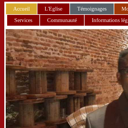
Accueil
L'Eglise
Témoignages
Mo
Services
Communauté
Informations lég