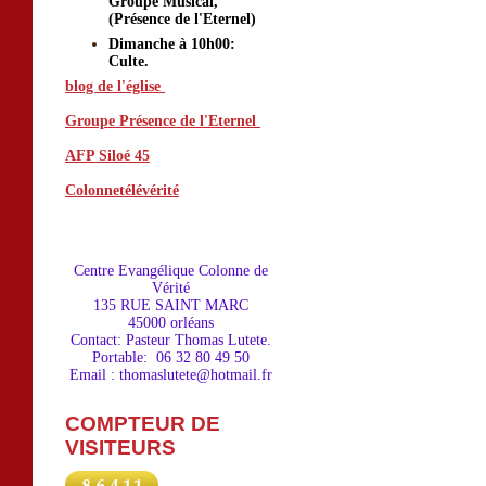
Groupe Musical,
(Présence de l'Eternel)
Dimanche à 10h00:
Culte.
blog de l'église
Groupe Présence de l'Eternel
AFP Siloé 45
o
g de l'égl
Colonnetélévérité
is
Centre Evangéliqu
e Colonne de
Vérité
135 RUE SAINT MARC
45000 orléans
Contact: Pasteur Thomas Lutete.
Portable: 06 32 80 49 50
Email : thomaslutete@hotmail.fr
COMPTEUR DE
VISITEURS