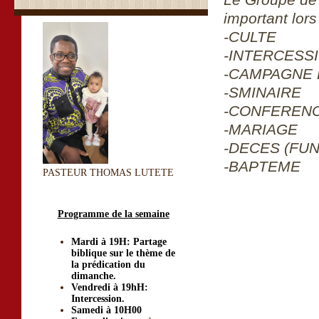
Le Groupe de 
important lors
-CULTE
-INTERCESS
-CAMPAGNE 
-SMINAIRE
-CONFERENC
-MARIAGE
-DECES (FUN
-BAPTEME
PASTEUR THOMAS LUTETE
Programme de la semaine
Mardi à 19H: Partage
biblique sur le thème de
la prédication du
dimanche.
Vendredi à 19hH:
Intercession.
Samedi à 10H00