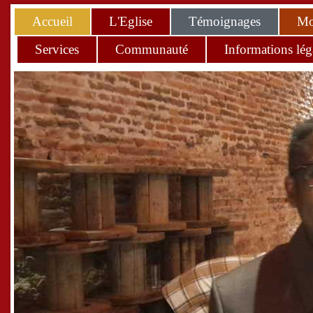
Accueil
L'Eglise
Témoignages
Mo
Services
Communauté
Informations lég