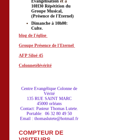
Evangelisation
et à
10H30 Répétition du
Groupe Musical,
(Présence de l'Eternel)
Dimanche à 10h00:
Culte.
blog de l'église
Groupe Présence de l'Eternel
AFP Siloé 45
o
g de l'égl
Colonnetélévérité
is
Centre Evangéliqu
e Colonne de
Vérité
135 RUE SAINT MARC
45000 orléans
Contact: Pasteur Thomas Lutete.
Portable: 06 32 80 49 50
Email : thomaslutete@hotmail.fr
COMPTEUR DE
VISITEURS