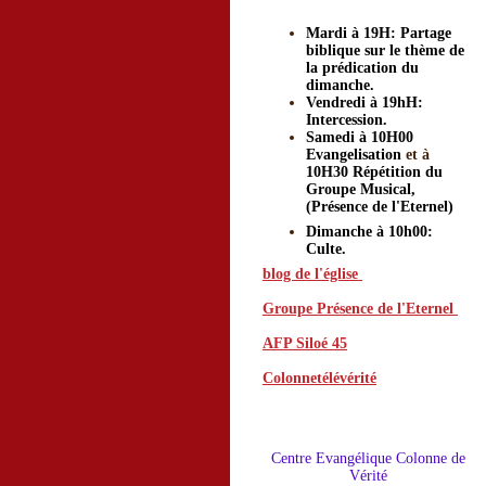
Mardi à 19H: Partage
biblique sur le thème de
la prédication du
dimanche.
Vendredi à 19hH:
Intercession.
Samedi à 10H00
Evangelisation
et à
10H30 Répétition du
Groupe Musical,
(Présence de l'Eternel)
Dimanche à 10h00:
Culte.
blog de l'église
Groupe Présence de l'Eternel
AFP Siloé 45
o
g de l'égl
Colonnetélévérité
is
Centre Evangéliqu
e Colonne de
Vérité