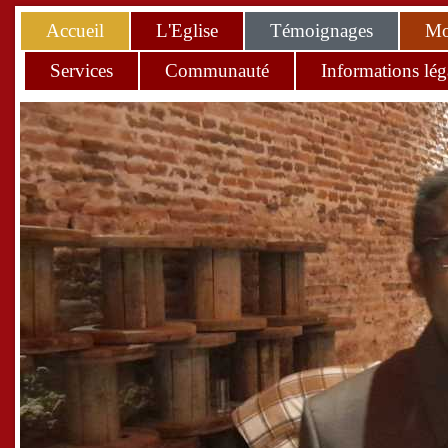
Accueil
L'Eglise
Témoignages
Mo
Services
Communauté
Informations lég