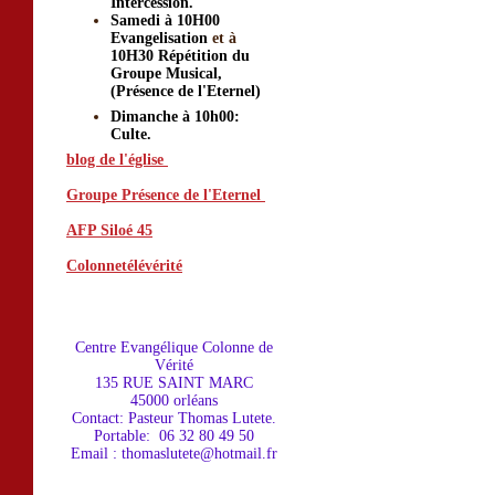
Intercession.
Samedi à 10H00
Evangelisation
et à
10H30 Répétition du
Groupe Musical,
(Présence de l'Eternel)
Dimanche à 10h00:
Culte.
blog de l'église
Groupe Présence de l'Eternel
AFP Siloé 45
o
g de l'égl
Colonnetélévérité
is
Centre Evangéliqu
e Colonne de
Vérité
135 RUE SAINT MARC
45000 orléans
Contact: Pasteur Thomas Lutete.
Portable: 06 32 80 49 50
Email : thomaslutete@hotmail.fr