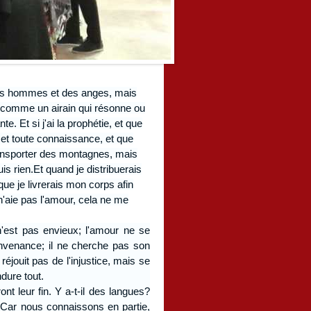
s hommes et des anges, mais
is comme un airain qui résonne ou
nte.
Et si j'ai la prophétie, et que
et toute connaissance, et que
transporter des montagnes, mais
is rien.
Et quand je distribuerais
ue je livrerais mon corps afin
n'aie pas l'amour, cela ne me
n'est pas envieux; l'amour ne se
convenance; il ne cherche pas son
e réjouit pas de l'injustice, mais se
ndure tout.
ont leur fin. Y a-t-il des langues?
n.Car nous connaissons en partie,