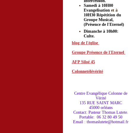
Intercession.
Samedi à 10H00
Evangelisation
et à
10H30 Répétition du
Groupe Musical,
(Présence de l'Eternel)
Dimanche à 10h00:
Culte.
blog de l'église
Groupe Présence de l'Eternel
AFP Siloé 45
o
g de l'égl
Colonnetélévérité
is
Centre Evangéliqu
e Colonne de
Vérité
135 RUE SAINT MARC
45000 orléans
Contact: Pasteur Thomas Lutete.
Portable: 06 32 80 49 50
Email : thomaslutete@hotmail.fr